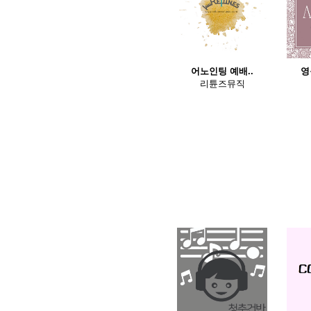
어노인팅 예배..
영
리튠즈뮤직