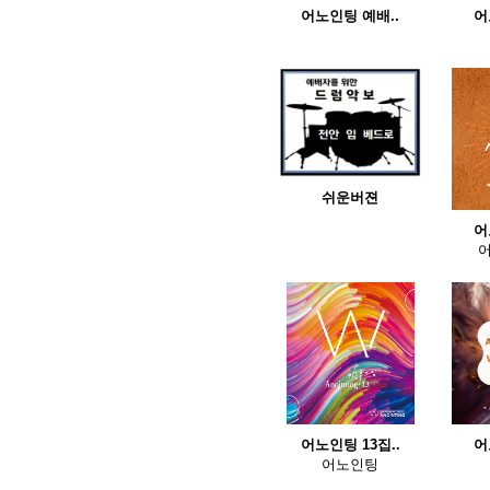
어노인팅 예배..
어
쉬운버젼
어
어노인팅 13집..
어
어노인팅