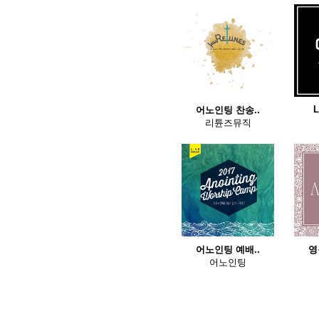
어노인팅 찬송..
리튠즈뮤직
어노인팅 예배..
영
어노인팅