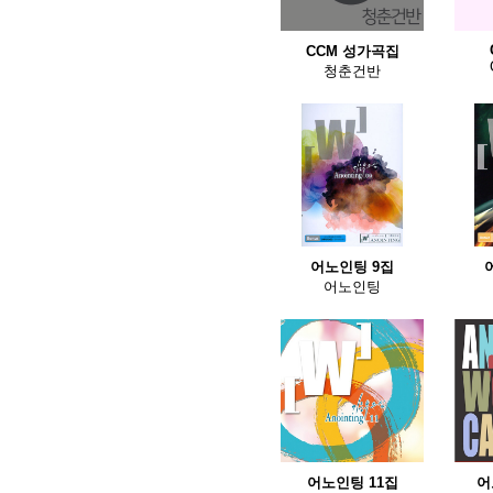
CCM 성가곡집
청춘건반
어노인팅 9집
어노인팅
어노인팅 11집
어