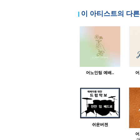
이 아티스트의 다른
어노인팅 예배..
어
쉬운버젼
어